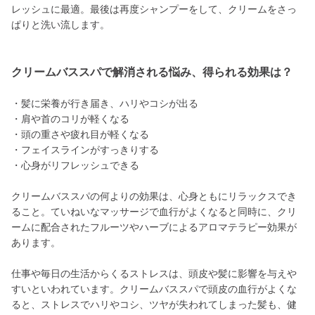
レッシュに最適。最後は再度シャンプーをして、クリームをさっ
ぱりと洗い流します。
クリームバススパで解消される悩み、得られる効果は？
・髪に栄養が行き届き、ハリやコシが出る
・肩や首のコリが軽くなる
・頭の重さや疲れ目が軽くなる
・フェイスラインがすっきりする
・心身がリフレッシュできる
クリームバススパの何よりの効果は、心身ともにリラックスでき
ること。ていねいなマッサージで血行がよくなると同時に、クリ
ームに配合されたフルーツやハーブによるアロマテラピー効果が
あります。
仕事や毎日の生活からくるストレスは、頭皮や髪に影響を与えや
すいといわれています。クリームバススパで頭皮の血行がよくな
ると、ストレスでハリやコシ、ツヤが失われてしまった髪も、健