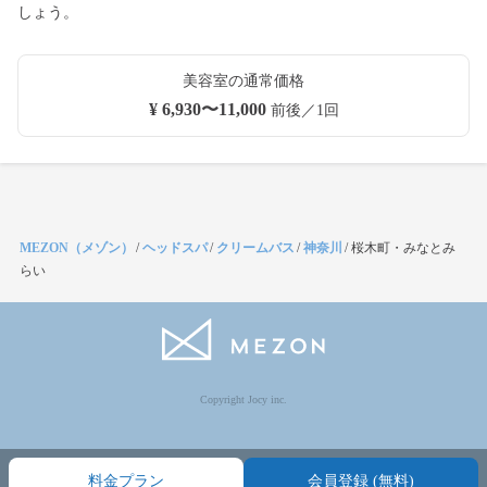
しょう。
美容室の通常価格
¥ 6,930〜11,000
前後／1回
MEZON（メゾン）
/
ヘッドスパ
/
クリームバス
/
神奈川
/
桜木町・みなとみ
らい
Copyright Jocy inc.
料金プラン
会員登録 (無料)