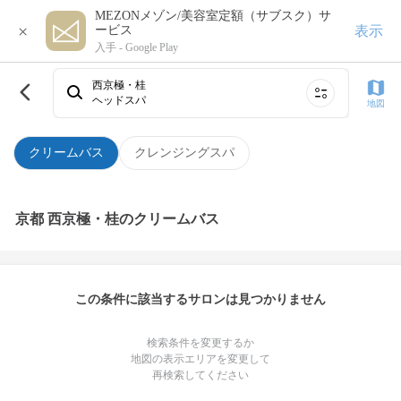
MEZONメゾン/美容室定額（サブスク）サ
×
表示
ービス
入手 -
Google Play
西京極・桂
ヘッドスパ
地図
クリームバス
クレンジングスパ
京都 西京極・桂のクリームバス
この条件に該当するサロンは見つかりません
検索条件を変更するか
地図の表示エリアを変更して
再検索してください