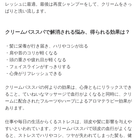
レッシュに最適。最後は再度シャンプーをして、クリームをさっ
ぱりと洗い流します。
クリームバススパで解消される悩み、得られる効果は？
・髪に栄養が行き届き、ハリやコシが出る
・肩や首のコリが軽くなる
・頭の重さや疲れ目が軽くなる
・フェイスラインがすっきりする
・心身がリフレッシュできる
クリームバススパの何よりの効果は、心身ともにリラックスでき
ること。ていねいなマッサージで血行がよくなると同時に、クリ
ームに配合されたフルーツやハーブによるアロマテラピー効果が
あります。
仕事や毎日の生活からくるストレスは、頭皮や髪に影響を与えや
すいといわれています。クリームバススパで頭皮の血行がよくな
ると、ストレスでハリやコシ、ツヤが失われてしまった髪も、健