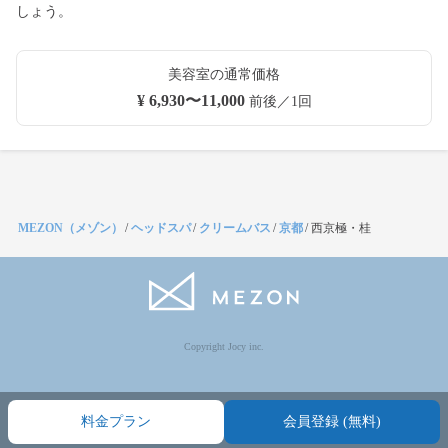
しょう。
美容室の通常価格
¥ 6,930〜11,000
前後／1回
MEZON（メゾン）
/
ヘッドスパ
/
クリームバス
/
京都
/
西京極・桂
Copyright Jocy inc.
料金プラン
会員登録 (無料)