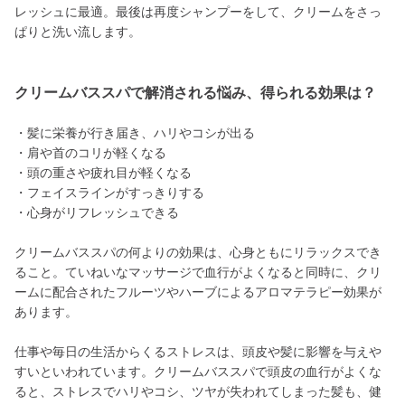
レッシュに最適。最後は再度シャンプーをして、クリームをさっ
ぱりと洗い流します。
クリームバススパで解消される悩み、得られる効果は？
・髪に栄養が行き届き、ハリやコシが出る
・肩や首のコリが軽くなる
・頭の重さや疲れ目が軽くなる
・フェイスラインがすっきりする
・心身がリフレッシュできる
クリームバススパの何よりの効果は、心身ともにリラックスでき
ること。ていねいなマッサージで血行がよくなると同時に、クリ
ームに配合されたフルーツやハーブによるアロマテラピー効果が
あります。
仕事や毎日の生活からくるストレスは、頭皮や髪に影響を与えや
すいといわれています。クリームバススパで頭皮の血行がよくな
ると、ストレスでハリやコシ、ツヤが失われてしまった髪も、健