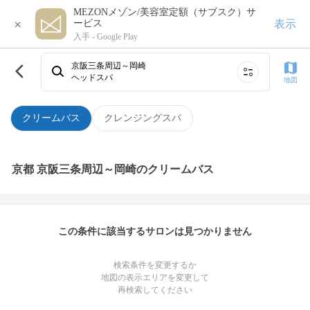
MEZONメゾン/美容室定額（サブスク）サ
×
表示
ービス
入手 -
Google Play
京阪三条周辺～岡崎
ヘッドスパ
地図
クリームバス
クレンジングスパ
京都 京阪三条周辺～岡崎のクリームバス
この条件に該当するサロンは見つかりません
検索条件を変更するか
地図の表示エリアを変更して
再検索してください