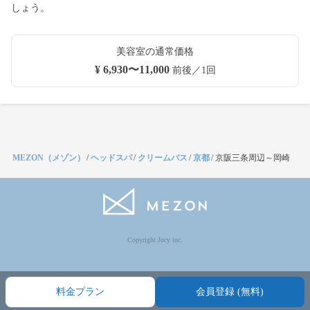
しょう。
美容室の通常価格
¥ 6,930〜11,000
前後／1回
MEZON（メゾン）
/
ヘッドスパ
/
クリームバス
/
京都
/
京阪三条周辺～岡崎
Copyright Jocy inc.
料金プラン
会員登録 (無料)