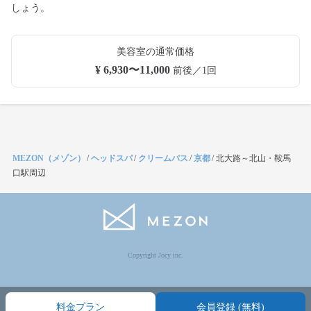
しょう。
美容室の通常価格
¥ 6,930〜11,000
前後／1回
MEZON（メゾン）
/
ヘッドスパ
/
クリームバス
/
京都
/
北大路～北山・鞍馬
口駅周辺
Copyright Jocy inc.
料金プラン
会員登録 (無料)