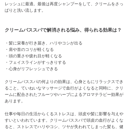
レッシュに最適。最後は再度シャンプーをして、クリームをさっ
ぱりと洗い流します。
クリームバススパで解消される悩み、得られる効果は？
・髪に栄養が行き届き、ハリやコシが出る
・肩や首のコリが軽くなる
・頭の重さや疲れ目が軽くなる
・フェイスラインがすっきりする
・心身がリフレッシュできる
クリームバススパの何よりの効果は、心身ともにリラックスでき
ること。ていねいなマッサージで血行がよくなると同時に、クリ
ームに配合されたフルーツやハーブによるアロマテラピー効果が
あります。
仕事や毎日の生活からくるストレスは、頭皮や髪に影響を与えや
すいといわれています。クリームバススパで頭皮の血行がよくな
ると、ストレスでハリやコシ、ツヤが失われてしまった髪も、健