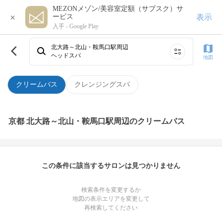
MEZONメゾン/美容室定額（サブスク）サ
×
表示
ービス
入手 -
Google Play
北大路～北山・鞍馬口駅周辺
ヘッドスパ
地図
クリームバス
クレンジングスパ
京都 北大路～北山・鞍馬口駅周辺のクリームバス
この条件に該当するサロンは見つかりません
検索条件を変更するか
地図の表示エリアを変更して
再検索してください