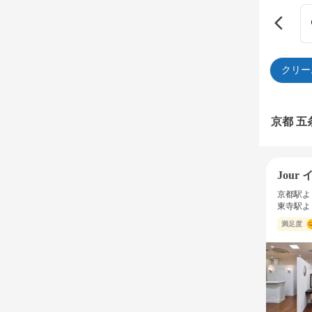
クリー
京都 
Jour
京都駅よ
東寺駅よ
満足度