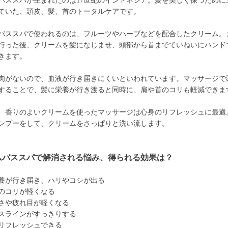
バススパが生まれたのは17世紀のインドネシア。髪を美しく保つために
ていた、頭皮、髪、首のトータルケアです。
バススパで使われるのは、フルーツやハーブなどを配合したクリーム。
行った後、クリームを髪になじませ、頭部から首までていねいにハンド
きます。
肉がないので、血液が行き届きにくいといわれています。マッサージで
することで、髪に栄養が行き渡ると同時に、肩や首のコリも軽減できま
、香りのよいクリームを使ったマッサージは心身のリフレッシュに最適
ンプーをして、クリームをさっぱりと洗い流します。
ムバススパで解消される悩み、得られる効果は？
養が行き届き、ハリやコシが出る
のコリが軽くなる
さや疲れ目が軽くなる
スラインがすっきりする
リフレッシュできる