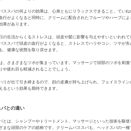
バススパの何よりの効果は、心身ともにリラックスできること。ていね
血行がよくなると同時に、クリームに配合されたフルーツやハーブによ
効果があります。
日の生活からくるストレスは、頭皮や髪に影響を与えやすいといわれて
バススパで頭皮の血行がよくなると、ストレスでハリやコシ、ツヤが失
も、健康な状態を取り戻せます。
は、さまざまなツボが集まっています。マッサージで頭部のツボを刺激
りや疲れ目も軽減されることでしょう。
ハリが出て引き締まるので、顔の皮膚が持ち上げられ、フェイスライン
えるという効果も期待できます。
スパとの違い
パとは、シャンプーやトリートメント、マッサージといった技術を駆使
ざまな頭部のケアの総称です。クリームバススパも、ヘッドスパの一種