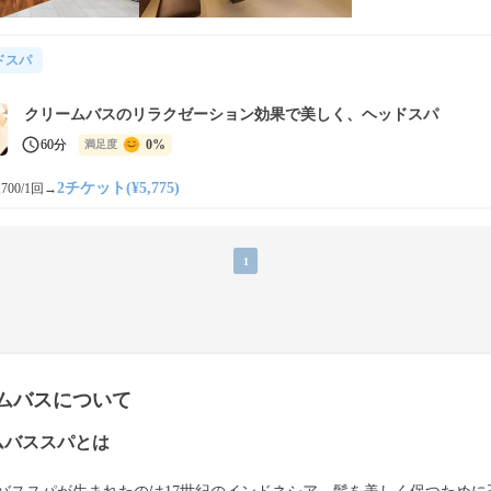
ドスパ
クリームバスのリラクゼーション効果で美しく、ヘッドスパ
60分
0%
満足度
2チケット(¥5,775)
700/1回
→
1
ムバスについて
ムバススパとは