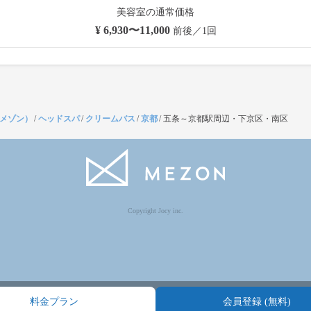
美容室の通常価格
¥ 6,930〜11,000
前後／1回
（メゾン）
/
ヘッドスパ
/
クリームバス
/
京都
/
五条～京都駅周辺・下京区・南区
Copyright Jocy inc.
料金プラン
会員登録 (無料)