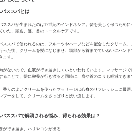
ムバスについて
ムバススパとは
バススパが生まれたのは17世紀のインドネシア。髪を美しく保つために
ていた、頭皮、髪、首のトータルケアです。
バススパで使われるのは、フルーツやハーブなどを配合したクリーム。
行った後、クリームを髪になじませ、頭部から首までていねいにハンド
きます。
肉がないので、血液が行き届きにくいといわれています。マッサージで
することで、髪に栄養が行き渡ると同時に、肩や首のコリも軽減できま
、香りのよいクリームを使ったマッサージは心身のリフレッシュに最適
ンプーをして、クリームをさっぱりと洗い流します。
ムバススパで解消される悩み、得られる効果は？
養が行き届き、ハリやコシが出る