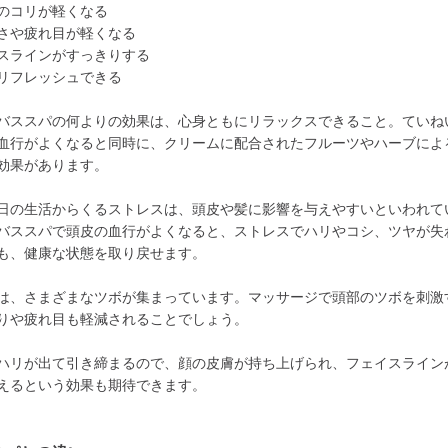
のコリが軽くなる
さや疲れ目が軽くなる
スラインがすっきりする
リフレッシュできる
バススパの何よりの効果は、心身ともにリラックスできること。ていね
血行がよくなると同時に、クリームに配合されたフルーツやハーブによ
効果があります。
日の生活からくるストレスは、頭皮や髪に影響を与えやすいといわれて
バススパで頭皮の血行がよくなると、ストレスでハリやコシ、ツヤが失
も、健康な状態を取り戻せます。
は、さまざまなツボが集まっています。マッサージで頭部のツボを刺激
りや疲れ目も軽減されることでしょう。
ハリが出て引き締まるので、顔の皮膚が持ち上げられ、フェイスライン
えるという効果も期待できます。