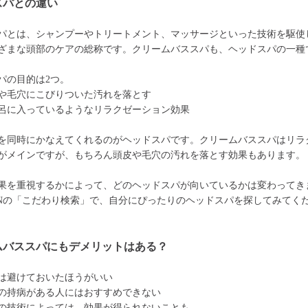
スパとの違い
パとは、シャンプーやトリートメント、マッサージといった技術を駆使
ざまな頭部のケアの総称です。クリームバススパも、ヘッドスパの一種
パの目的は2つ。
や毛穴にこびりついた汚れを落とす
呂に入っているようなリラクゼーション効果
を同時にかなえてくれるのがヘッドスパです。クリームバススパはリラ
がメインですが、もちろん頭皮や毛穴の汚れを落とす効果もあります。
果を重視するかによって、どのヘッドスパが向いているかは変わってき
ONの「こだわり検索」で、自分にぴったりのヘッドスパを探してみてく
ムバススパにもデメリットはある？
は避けておいたほうがいい
の持病がある人にはおすすめできない
の技術によっては、効果が得られないことも