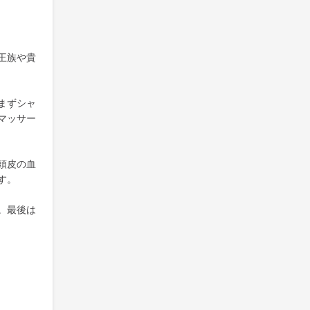
王族や貴
まずシャ
マッサー
頭皮の血
す。
。最後は