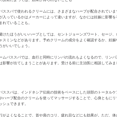
バススパで使われるクリームには、さまざまなハーブが配合されていま
が入っているかはメーカーによって違いますが、なかには妊娠に影響を
まれていることも。
避けたほうがいいハーブとしては、セントジョーンズワート、セージ、
ャスミンなどがあります。予めクリームの成分をよく確認するか、妊娠
うがいいでしょう。
ームバススパでは、血行と同時にリンパの流れもよくなるので、リンパ
は影響が出てしまうことがあります。受ける前に主治医に相談してみま
バススパは、インドネシア伝統の技術をベースにした頭部のトータルケ
やハーブ配合のクリームを使ってマッサージすることで、心身ともにリ
ッシュできます。
行がよくなることで、首や肩のコリ、疲れ目などにも効果が。ただ、体