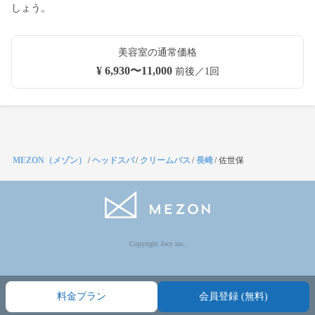
しょう。
美容室の通常価格
¥ 6,930〜11,000
前後／1回
MEZON（メゾン）
/
ヘッドスパ
/
クリームバス
/
長崎
/
佐世保
Copyright Jocy inc.
料金プラン
会員登録 (無料)