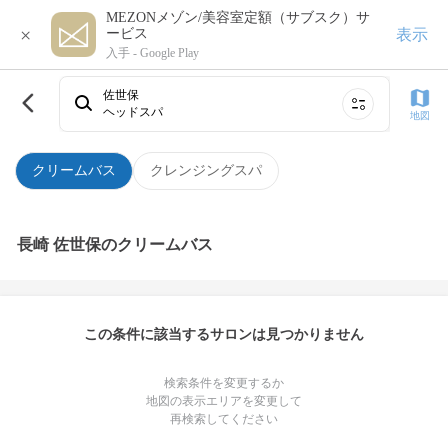
MEZONメゾン/美容室定額（サブスク）サ
×
表示
ービス
入手 -
Google Play
佐世保
ヘッドスパ
地図
クリームバス
クレンジングスパ
長崎 佐世保のクリームバス
この条件に該当するサロンは見つかりません
検索条件を変更するか
地図の表示エリアを変更して
再検索してください