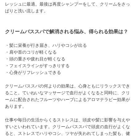
レッシュに最適。最後は再度シャンプーをして、クリームをさっ
ぱりと洗い流します。
クリームバススパで解消される悩み、得られる効果は？
・髪に栄養が行き届き、ハリやコシが出る
・肩や首のコリが軽くなる
・頭の重さや疲れ目が軽くなる
・フェイスラインがすっきりする
・心身がリフレッシュできる
クリームバススパの何よりの効果は、心身ともにリラックスでき
ること。ていねいなマッサージで血行がよくなると同時に、クリ
ームに配合されたフルーツやハーブによるアロマテラピー効果が
あります。
仕事や毎日の生活からくるストレスは、頭皮や髪に影響を与えや
すいといわれています。クリームバススパで頭皮の血行がよくな
ると、ストレスでハリやコシ、ツヤが失われてしまった髪も、健