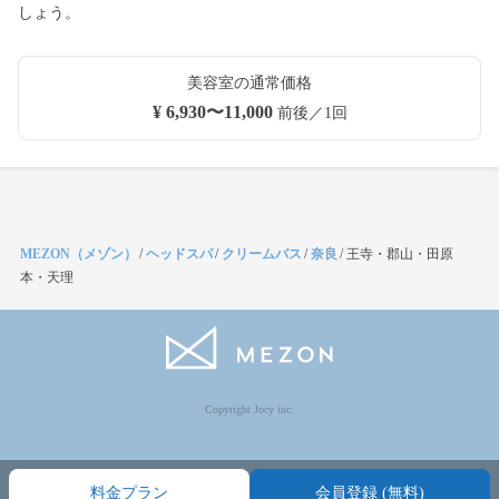
しょう。
美容室の通常価格
¥ 6,930〜11,000
前後／1回
MEZON（メゾン）
/
ヘッドスパ
/
クリームバス
/
奈良
/
王寺・郡山・田原
本・天理
Copyright Jocy inc.
料金プラン
会員登録 (無料)