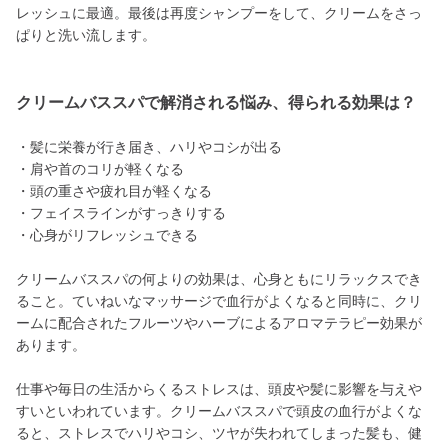
レッシュに最適。最後は再度シャンプーをして、クリームをさっ
ぱりと洗い流します。
クリームバススパで解消される悩み、得られる効果は？
・髪に栄養が行き届き、ハリやコシが出る
・肩や首のコリが軽くなる
・頭の重さや疲れ目が軽くなる
・フェイスラインがすっきりする
・心身がリフレッシュできる
クリームバススパの何よりの効果は、心身ともにリラックスでき
ること。ていねいなマッサージで血行がよくなると同時に、クリ
ームに配合されたフルーツやハーブによるアロマテラピー効果が
あります。
仕事や毎日の生活からくるストレスは、頭皮や髪に影響を与えや
すいといわれています。クリームバススパで頭皮の血行がよくな
ると、ストレスでハリやコシ、ツヤが失われてしまった髪も、健