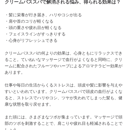
クリームバススパで解消される悩み、得られる効果は？
・髪に栄養が行き届き、ハリやコシが出る
・肩や首のコリが軽くなる
・頭の重さや疲れ目が軽くなる
・フェイスラインがすっきりする
・心身がリフレッシュできる
クリームバススパの何よりの効果は、心身ともにリラックスでき
ること。ていねいなマッサージで血行がよくなると同時に、クリ
ームに配合されたフルーツやハーブによるアロマテラピー効果が
あります。
仕事や毎日の生活からくるストレスは、頭皮や髪に影響を与えや
すいといわれています。クリームバススパで頭皮の血行がよくな
ると、ストレスでハリやコシ、ツヤが失われてしまった髪も、健
康な状態を取り戻せます。
また頭には、さまざまなツボが集まっています。マッサージで頭
部のツボを刺激することで、肩こりや疲れ目も軽減されることで
しょう。