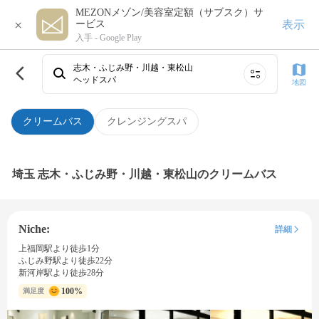
MEZONメゾン/美容室定額（サブスク）サ
×
表示
ービス
入手 -
Google Play
志木・ふじみ野・川越・東松山
ヘッドスパ
地図
クリームバス
クレンジングスパ
埼玉 志木・ふじみ野・川越・東松山のクリームバス
Niche:
詳細
上福岡駅より徒歩1分
ふじみ野駅より徒歩22分
新河岸駅より徒歩28分
100%
満足度