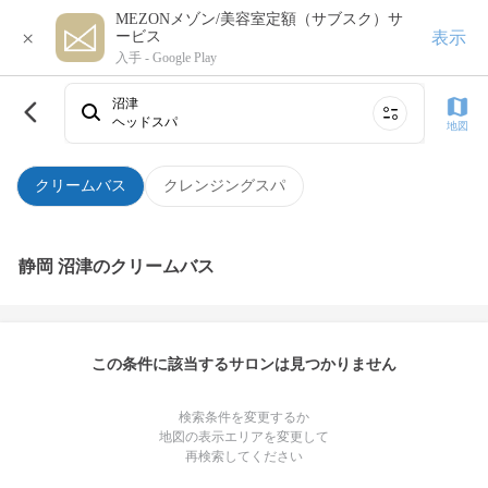
MEZONメゾン/美容室定額（サブスク）サ
×
表示
ービス
入手 -
Google Play
沼津
ヘッドスパ
地図
クリームバス
クレンジングスパ
静岡 沼津のクリームバス
この条件に該当するサロンは見つかりません
検索条件を変更するか
地図の表示エリアを変更して
再検索してください