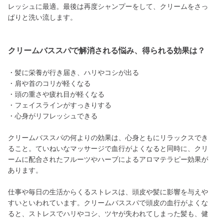
レッシュに最適。最後は再度シャンプーをして、クリームをさっ
ぱりと洗い流します。
クリームバススパで解消される悩み、得られる効果は？
・髪に栄養が行き届き、ハリやコシが出る
・肩や首のコリが軽くなる
・頭の重さや疲れ目が軽くなる
・フェイスラインがすっきりする
・心身がリフレッシュできる
クリームバススパの何よりの効果は、心身ともにリラックスでき
ること。ていねいなマッサージで血行がよくなると同時に、クリ
ームに配合されたフルーツやハーブによるアロマテラピー効果が
あります。
仕事や毎日の生活からくるストレスは、頭皮や髪に影響を与えや
すいといわれています。クリームバススパで頭皮の血行がよくな
ると、ストレスでハリやコシ、ツヤが失われてしまった髪も、健