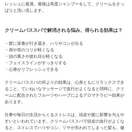
レッシュに最適。最後は再度シャンプーをして、クリームをさっ
ぱりと洗い流します。
クリームバススパで解消される悩み、得られる効果は？
・髪に栄養が行き届き、ハリやコシが出る
・肩や首のコリが軽くなる
・頭の重さや疲れ目が軽くなる
・フェイスラインがすっきりする
・心身がリフレッシュできる
クリームバススパの何よりの効果は、心身ともにリラックスでき
ること。ていねいなマッサージで血行がよくなると同時に、クリ
ームに配合されたフルーツやハーブによるアロマテラピー効果が
あります。
仕事や毎日の生活からくるストレスは、頭皮や髪に影響を与えや
すいといわれています。クリームバススパで頭皮の血行がよくな
ると、ストレスでハリやコシ、ツヤが失われてしまった髪も、健