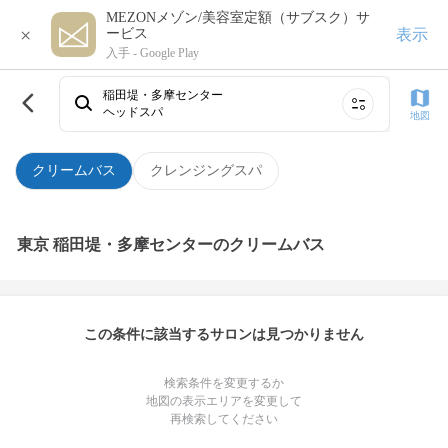
MEZONメゾン/美容室定額（サブスク）サ
×
表示
ービス
入手 -
Google Play
稲田堤・多摩センター
ヘッドスパ
地図
クリームバス
クレンジングスパ
東京 稲田堤・多摩センターのクリームバス
この条件に該当するサロンは見つかりません
検索条件を変更するか
地図の表示エリアを変更して
再検索してください