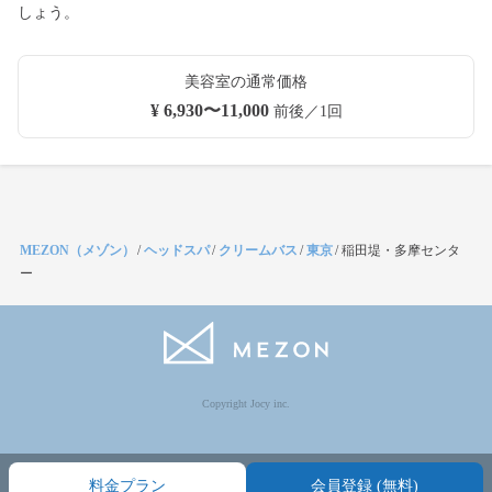
しょう。
美容室の通常価格
¥ 6,930〜11,000
前後／1回
MEZON（メゾン）
/
ヘッドスパ
/
クリームバス
/
東京
/
稲田堤・多摩センタ
ー
Copyright Jocy inc.
料金プラン
会員登録 (無料)