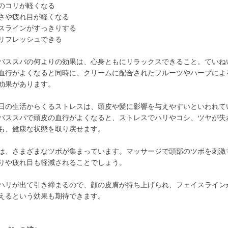
のコリが軽くなる
さや疲れ目が軽くなる
スラインがすっきりする
リフレッシュできる
バススパの何よりの効果は、心身ともにリラックスできること。ていね
血行がよくなると同時に、クリームに配合されたフルーツやハーブによ
効果があります。
日の生活からくるストレスは、頭皮や髪に影響を与えやすいといわれて
バススパで頭皮の血行がよくなると、ストレスでハリやコシ、ツヤが失
も、健康な状態を取り戻せます。
は、さまざまなツボが集まっています。マッサージで頭部のツボを刺激
りや疲れ目も軽減されることでしょう。
ハリが出て引き締まるので、顔の皮膚が持ち上げられ、フェイスライン
えるという効果も期待できます。