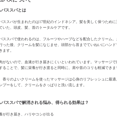
ムバスについて
ムバススパとは
バススパが生まれたのは17世紀のインドネシア。髪を美しく保つために
ていた、頭皮、髪、首のトータルケアです。
バススパで使われるのは、フルーツやハーブなどを配合したクリーム。
行った後、クリームを髪になじませ、頭部から首までていねいにハンド
きます。
肉がないので、血液が行き届きにくいといわれています。マッサージで
することで、髪に栄養が行き渡ると同時に、肩や首のコリも軽減できま
、香りのよいクリームを使ったマッサージは心身のリフレッシュに最適
ンプーをして、クリームをさっぱりと洗い流します。
ムバススパで解消される悩み、得られる効果は？
養が行き届き、ハリやコシが出る