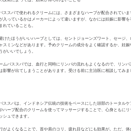
バススパで使われるクリームには、さまざまなハーブが配合されていま
が入っているかはメーカーによって違いますが、なかには妊娠に影響を
まれていることも。
避けたほうがいいハーブとしては、セントジョーンズワート、セージ、
ャスミンなどがあります。予めクリームの成分をよく確認するか、妊娠
うがいいでしょう。
ームバススパでは、血行と同時にリンパの流れもよくなるので、リンパ
は影響が出てしまうことがあります。受ける前に主治医に相談してみま
バススパは、インドネシア伝統の技術をベースにした頭部のトータルケ
やハーブ配合のクリームを使ってマッサージすることで、心身ともにリ
ッシュできます。
行がよくなることで、首や肩のコリ、疲れ目などにも効果が。ただ、体