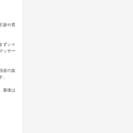
王族や貴
まずシャ
マッサー
頭皮の血
す。
。最後は