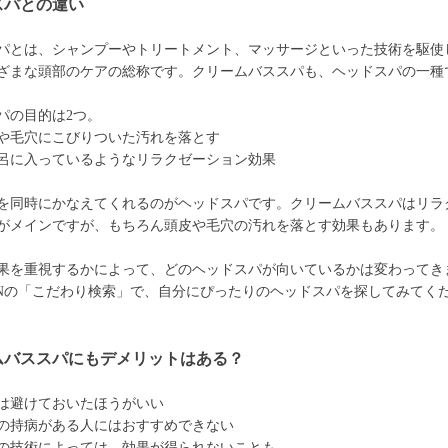
スパとの違い
パとは、シャンプーやトリートメント、マッサージといった技術を駆使
ざまな頭部のケアの総称です。クリームバススパも、ヘッドスパの一種
パの目的は2つ。
や毛穴にこびりついた汚れを落とす
呂に入っているようなリラクゼーション効果
を同時にかなえてくれるのがヘッドスパです。クリームバススパはリラ
がメインですが、もちろん頭皮や毛穴の汚れを落とす効果もあります。
果を重視するかによって、どのヘッドスパが向いているかは変わってき
ONの「こだわり検索」で、自分にぴったりのヘッドスパを探してみてく
ムバススパにもデメリットはある？
は避けておいたほうがいい
の持病がある人にはおすすめできない
の技術によっては、効果が得られないことも