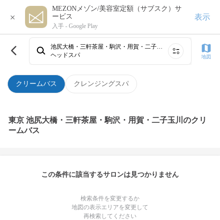
MEZONメゾン/美容室定額（サブスク）サ
×
表示
ービス
入手 -
Google Play
池尻大橋・三軒茶屋・駒沢・用賀・二子玉川
ヘッドスパ
地図
クリームバス
クレンジングスパ
東京 池尻大橋・三軒茶屋・駒沢・用賀・二子玉川のクリ
ームバス
この条件に該当するサロンは見つかりません
検索条件を変更するか
地図の表示エリアを変更して
再検索してください