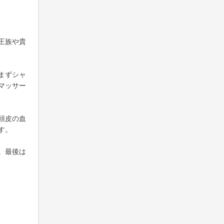
王族や貴
まずシャ
マッサー
頭皮の血
す。
。最後は