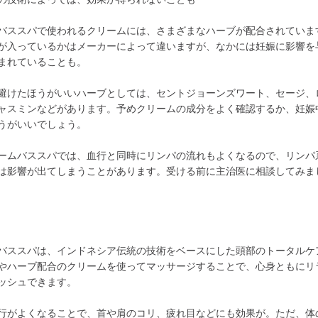
バススパで使われるクリームには、さまざまなハーブが配合されていま
が入っているかはメーカーによって違いますが、なかには妊娠に影響を
まれていることも。
避けたほうがいいハーブとしては、セントジョーンズワート、セージ、
ャスミンなどがあります。予めクリームの成分をよく確認するか、妊娠
うがいいでしょう。
ームバススパでは、血行と同時にリンパの流れもよくなるので、リンパ
は影響が出てしまうことがあります。受ける前に主治医に相談してみま
バススパは、インドネシア伝統の技術をベースにした頭部のトータルケ
やハーブ配合のクリームを使ってマッサージすることで、心身ともにリ
ッシュできます。
行がよくなることで、首や肩のコリ、疲れ目などにも効果が。ただ、体