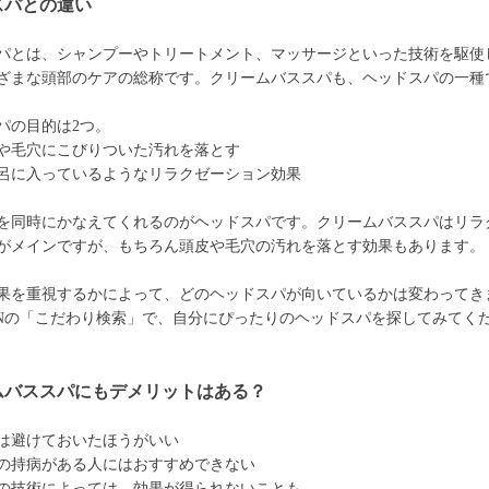
スパとの違い
パとは、シャンプーやトリートメント、マッサージといった技術を駆使
ざまな頭部のケアの総称です。クリームバススパも、ヘッドスパの一種
パの目的は2つ。
や毛穴にこびりついた汚れを落とす
呂に入っているようなリラクゼーション効果
を同時にかなえてくれるのがヘッドスパです。クリームバススパはリラ
がメインですが、もちろん頭皮や毛穴の汚れを落とす効果もあります。
果を重視するかによって、どのヘッドスパが向いているかは変わってき
ONの「こだわり検索」で、自分にぴったりのヘッドスパを探してみてく
ムバススパにもデメリットはある？
は避けておいたほうがいい
の持病がある人にはおすすめできない
の技術によっては、効果が得られないことも