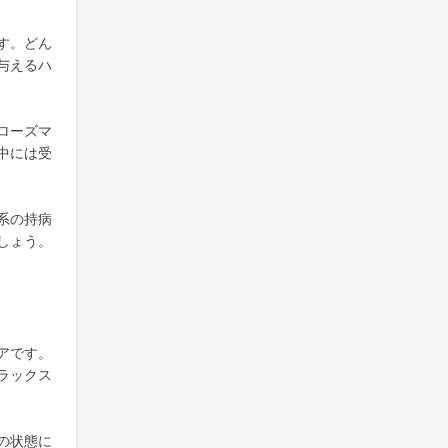
す。どん
与えるハ
ローズマ
中には受
系の持病
しょう。
アです。
ラックス
の状態に