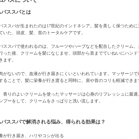
ムバスについて
ムバススパとは
バススパが生まれたのは17世紀のインドネシア。髪を美しく保つために
ていた、頭皮、髪、首のトータルケアです。
バススパで使われるのは、フルーツやハーブなどを配合したクリーム。
行った後、クリームを髪になじませ、頭部から首までていねいにハンド
きます。
肉がないので、血液が行き届きにくいといわれています。マッサージで
することで、髪に栄養が行き渡ると同時に、肩や首のコリも軽減できま
、香りのよいクリームを使ったマッサージは心身のリフレッシュに最適
ンプーをして、クリームをさっぱりと洗い流します。
ムバススパで解消される悩み、得られる効果は？
養が行き届き、ハリやコシが出る