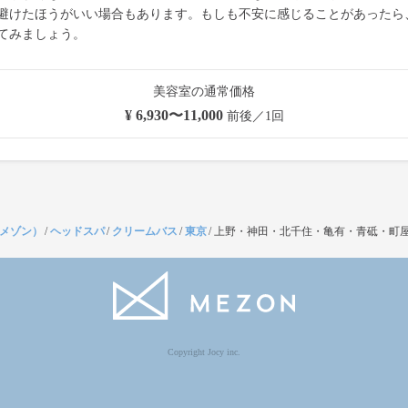
避けたほうがいい場合もあります。もしも不安に感じることがあったら
てみましょう。
美容室の通常価格
¥ 6,930〜11,000
前後／1回
（メゾン）
/
ヘッドスパ
/
クリームバス
/
東京
/
上野・神田・北千住・亀有・青砥・町
Copyright Jocy inc.