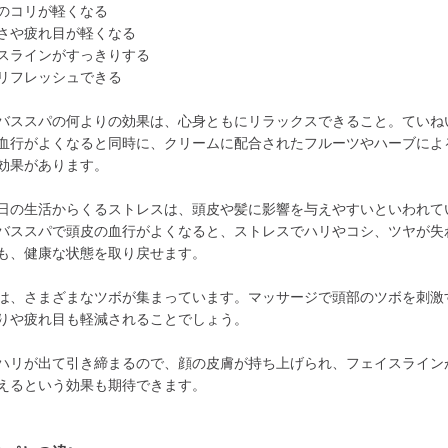
のコリが軽くなる
さや疲れ目が軽くなる
スラインがすっきりする
リフレッシュできる
バススパの何よりの効果は、心身ともにリラックスできること。ていね
血行がよくなると同時に、クリームに配合されたフルーツやハーブによ
効果があります。
日の生活からくるストレスは、頭皮や髪に影響を与えやすいといわれて
バススパで頭皮の血行がよくなると、ストレスでハリやコシ、ツヤが失
も、健康な状態を取り戻せます。
は、さまざまなツボが集まっています。マッサージで頭部のツボを刺激
りや疲れ目も軽減されることでしょう。
ハリが出て引き締まるので、顔の皮膚が持ち上げられ、フェイスライン
えるという効果も期待できます。