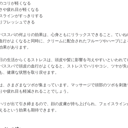
のコリが軽くなる
さや疲れ目が軽くなる
スラインがすっきりする
リフレッシュできる
バススパの何よりの効果は、心身ともにリラックスできること。ていね
血行がよくなると同時に、クリームに配合されたフルーツやハーブによ
効果があります。
日の生活からくるストレスは、頭皮や髪に影響を与えやすいといわれて
バススパで頭皮の血行がよくなると、ストレスでハリやコシ、ツヤが失
も、健康な状態を取り戻せます。
は、さまざまなツボが集まっています。マッサージで頭部のツボを刺激
りや疲れ目も軽減されることでしょう。
ハリが出て引き締まるので、顔の皮膚が持ち上げられ、フェイスライン
えるという効果も期待できます。