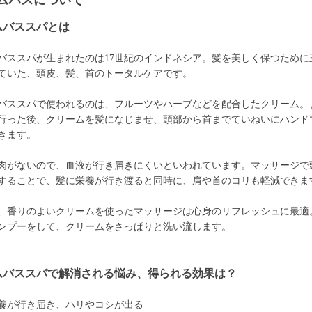
ムバスについて
ムバススパとは
バススパが生まれたのは17世紀のインドネシア。髪を美しく保つために
ていた、頭皮、髪、首のトータルケアです。
バススパで使われるのは、フルーツやハーブなどを配合したクリーム。
行った後、クリームを髪になじませ、頭部から首までていねいにハンド
きます。
肉がないので、血液が行き届きにくいといわれています。マッサージで
することで、髪に栄養が行き渡ると同時に、肩や首のコリも軽減できま
、香りのよいクリームを使ったマッサージは心身のリフレッシュに最適
ンプーをして、クリームをさっぱりと洗い流します。
ムバススパで解消される悩み、得られる効果は？
養が行き届き、ハリやコシが出る