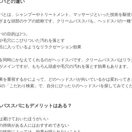
スパとの違い
パとは、シャンプーやトリートメント、マッサージといった技術を駆使
ざまな頭部のケアの総称です。クリームバススパも、ヘッドスパの一種
パの目的は2つ。
や毛穴にこびりついた汚れを落とす
呂に入っているようなリラクゼーション効果
を同時にかなえてくれるのがヘッドスパです。クリームバススパはリラ
がメインですが、もちろん頭皮や毛穴の汚れを落とす効果もあります。
果を重視するかによって、どのヘッドスパが向いているかは変わってき
ONの「こだわり検索」で、自分にぴったりのヘッドスパを探してみてく
ムバススパにもデメリットはある？
は避けておいたほうがいい
の持病がある人にはおすすめできない
の技術によっては、効果が得られないことも