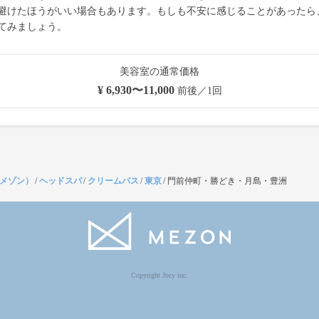
避けたほうがいい場合もあります。もしも不安に感じることがあったら
てみましょう。
美容室の通常価格
¥ 6,930〜11,000
前後／1回
（メゾン）
/
ヘッドスパ
/
クリームバス
/
東京
/
門前仲町・勝どき・月島・豊洲
Copyright Jocy inc.