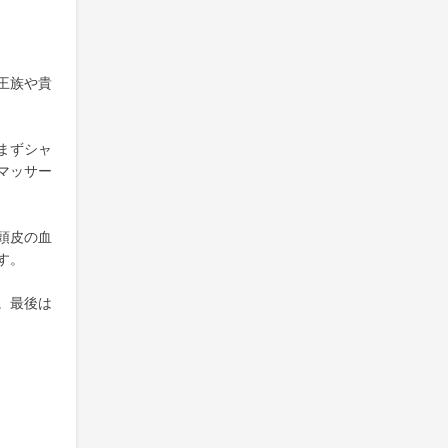
王族や貴
まずシャ
マッサー
頭皮の血
す。
。最後は