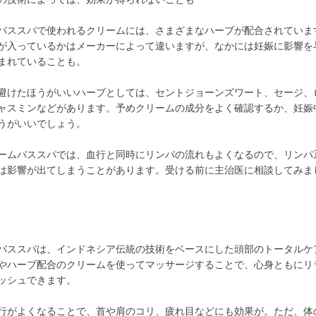
バススパで使われるクリームには、さまざまなハーブが配合されていま
が入っているかはメーカーによって違いますが、なかには妊娠に影響を
まれていることも。
避けたほうがいいハーブとしては、セントジョーンズワート、セージ、
ャスミンなどがあります。予めクリームの成分をよく確認するか、妊娠
うがいいでしょう。
ームバススパでは、血行と同時にリンパの流れもよくなるので、リンパ
は影響が出てしまうことがあります。受ける前に主治医に相談してみま
バススパは、インドネシア伝統の技術をベースにした頭部のトータルケ
やハーブ配合のクリームを使ってマッサージすることで、心身ともにリ
ッシュできます。
行がよくなることで、首や肩のコリ、疲れ目などにも効果が。ただ、体