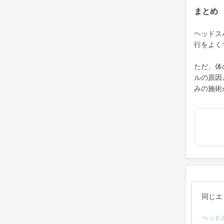
まとめ
ヘッドス
行をよく
ただ、体
ルの原因
みの施術
同じエ
ヘッド