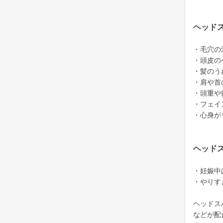
ヘッド
・毛穴の
・頭皮の
・髪のう
・肩や首
・頭重や
・フェイ
・心身が
ヘッド
・妊娠中
・やりす
ヘッドス
などが配