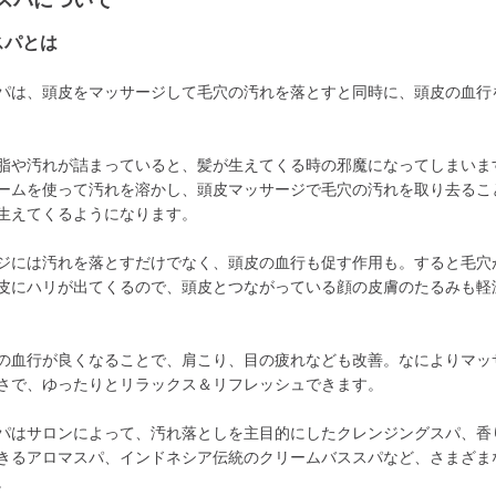
スパについて
スパとは
パは、頭皮をマッサージして毛穴の汚れを落とすと同時に、頭皮の血行
脂や汚れが詰まっていると、髪が生えてくる時の邪魔になってしまいま
ームを使って汚れを溶かし、頭皮マッサージで毛穴の汚れを取り去るこ
生えてくるようになります。
ジには汚れを落とすだけでなく、頭皮の血行も促す作用も。すると毛穴
皮にハリが出てくるので、頭皮とつながっている顔の皮膚のたるみも軽
の血行が良くなることで、肩こり、目の疲れなども改善。なによりマッ
さで、ゆったりとリラックス＆リフレッシュできます。
パはサロンによって、汚れ落としを主目的にしたクレンジングスパ、香
きるアロマスパ、インドネシア伝統のクリームバススパなど、さまざま
。