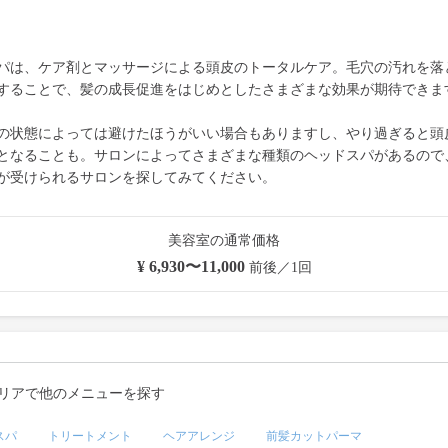
パは、ケア剤とマッサージによる頭皮のトータルケア。毛穴の汚れを落
することで、髪の成長促進をはじめとしたさまざまな効果が期待できま
の状態によっては避けたほうがいい場合もありますし、やり過ぎると頭
となることも。サロンによってさまざまな種類のヘッドスパがあるので
が受けられるサロンを探してみてください。
美容室の通常価格
¥ 6,930〜11,000
前後／1回
リアで他のメニューを探す
スパ
トリートメント
ヘアアレンジ
前髪カットパーマ