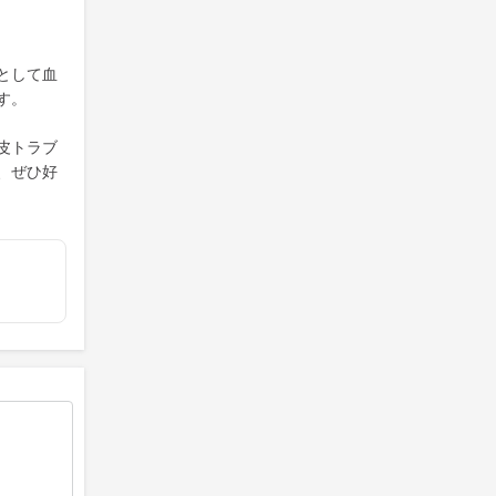
として血
す。
皮トラブ
、ぜひ好