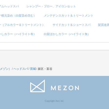
アムヘッドスパ
シャンプー・ブロー、アイロンセット
チ根元染め（白髪染め含む）
メンテナンスカット＆トリートメント
ー（フルカラー＆トリートメント）
サイドカット＆ショートスパ
髪質改
かしカラー（ハイライト有）
白髪ぼかしカラー（ハイライト無）
（メゾン）
/
ヘッドスパ
/
宮城
/
泉区・富谷
Copyright Jocy inc.