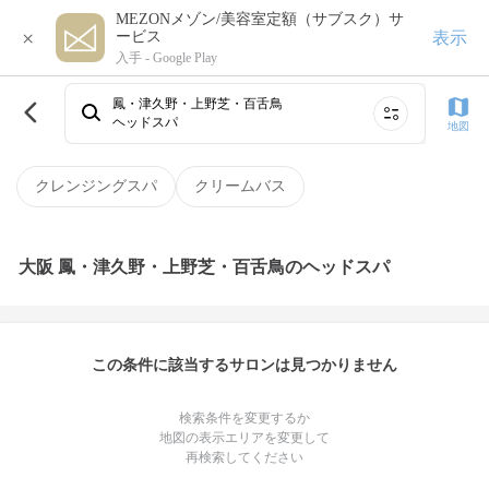
MEZONメゾン/美容室定額（サブスク）サ
×
表示
ービス
入手 -
Google Play
鳳・津久野・上野芝・百舌鳥
ヘッドスパ
地図
クレンジングスパ
クリームバス
大阪 鳳・津久野・上野芝・百舌鳥のヘッドスパ
この条件に該当するサロンは見つかりません
検索条件を変更するか
地図の表示エリアを変更して
再検索してください