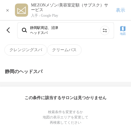
MEZONメゾン/美容室定額（サブスク）サ
×
表示
ービス
入手 -
Google Play
静岡駅周辺、沼津
ヘッドスパ
地図
クレンジングスパ
クリームバス
静岡のヘッドスパ
この条件に該当するサロンは見つかりません
検索条件を変更するか
地図の表示エリアを変更して
再検索してください