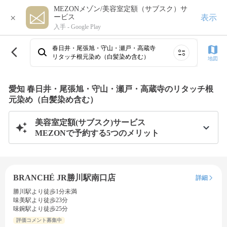
MEZONメゾン/美容室定額（サブスク）サ
×
表示
ービス
入手 -
Google Play
春日井・尾張旭・守山・瀬戸・高蔵寺
リタッチ根元染め（白髪染め含む）
地図
愛知 春日井・尾張旭・守山・瀬戸・高蔵寺のリタッチ根
元染め（白髪染め含む）
美容室定額(サブスク)サービス
MEZONで予約する5つのメリット
BRANCHÉ JR勝川駅南口店
詳細
勝川駅より徒歩1分未満
味美駅より徒歩23分
味鋺駅より徒歩25分
評価コメント募集中