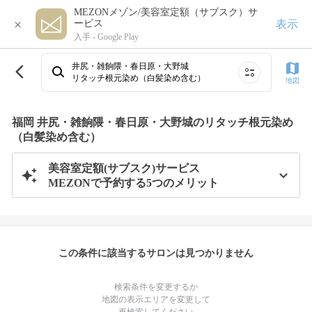
MEZONメゾン/美容室定額（サブスク）サ
×
表示
ービス
入手 -
Google Play
井尻・雑餉隈・春日原・大野城
リタッチ根元染め（白髪染め含む）
地図
福岡 井尻・雑餉隈・春日原・大野城のリタッチ根元染め
（白髪染め含む）
美容室定額(サブスク)サービス
MEZONで予約する5つのメリット
この条件に該当するサロンは見つかりません
検索条件を変更するか
地図の表示エリアを変更して