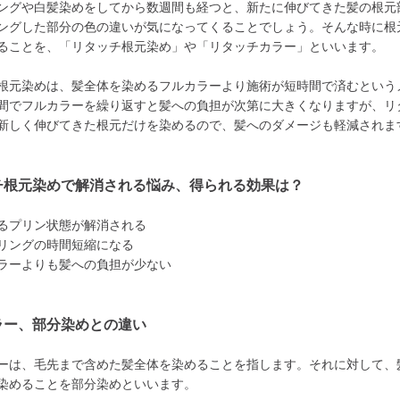
ングや白髪染めをしてから数週間も経つと、新たに伸びてきた髪の根元
ングした部分の色の違いが気になってくることでしょう。そんな時に根
ることを、「リタッチ根元染め」や「リタッチカラー」といいます。
根元染めは、髪全体を染めるフルカラーより施術が短時間で済むという
間でフルカラーを繰り返すと髪への負担が次第に大きくなりますが、リ
新しく伸びてきた根元だけを染めるので、髪へのダメージも軽減されま
チ根元染めで解消される悩み、得られる効果は？
るプリン状態が解消される
リングの時間短縮になる
ラーよりも髪への負担が少ない
ラー、部分染めとの違い
ーは、毛先まで含めた髪全体を染めることを指します。それに対して、
染めることを部分染めといいます。