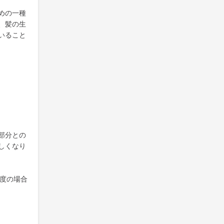
めの一種
、髪の生
いること
部分との
しくなり
程度の場合