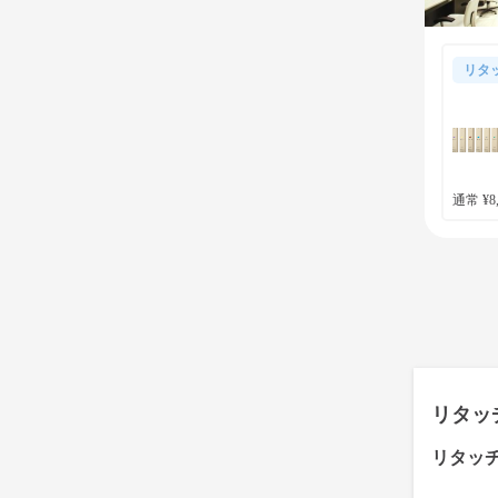
リタ
通常 ¥8,
リタッ
リタッ