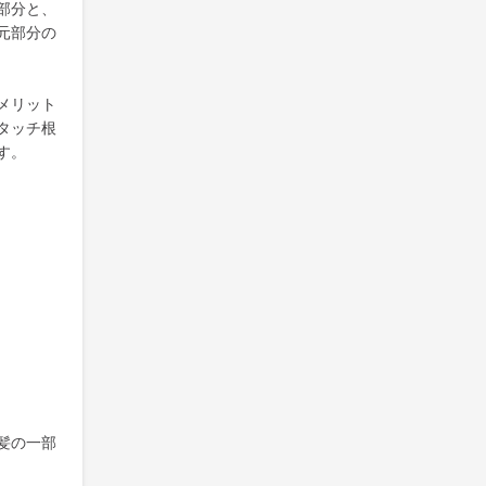
部分と、
元部分の
メリット
タッチ根
す。
髪の一部