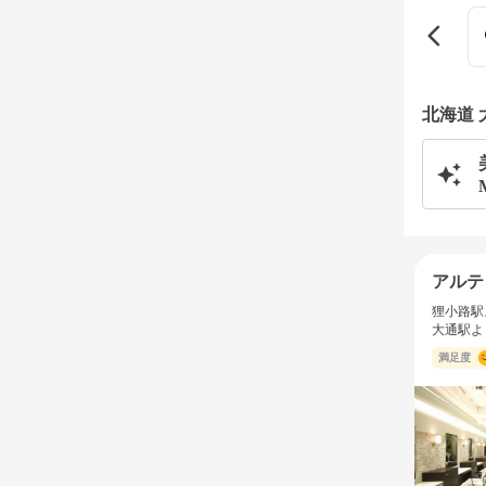
北海道
アルテ
狸小路駅
大通駅よ
満足度