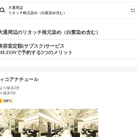
大通周辺
リタッチ根元染め（白髪染め含む）
 大通周辺のリタッチ根元染め（白髪染め含む）
美容室定額(サブスク)サービス
MEZONで予約する5つのメリット
ィコアナチュール
より徒歩2分
り徒歩3分
100%