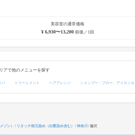
美容室の通常価格
¥ 6,930〜13,200
前後／1回
リアで他のメニューを探す
スパ
トリートメント
ヘアアレンジ
シャンプー・ブロー、アイロンセ
（メゾン）
/
リタッチ根元染め（白髪染め含む）
/
神奈川
/
藤沢