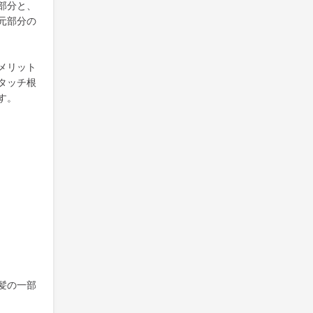
部分と、
元部分の
メリット
タッチ根
す。
髪の一部