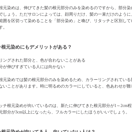
根元染めは、伸びてきた髪の根元部分のみを染めるのですから、部分染
でしょう。ただサロンによっては、顔周りだけ、髪の一束だけのように
範囲を区切って染めることを「部分染め」と喚び、リタッチと区別して
す。
チ根元染めにもデメリットがある？
リングされた部分と、色が合わないことがある
分が伸びすぎている人には向かない
根元染めでは髪の根元部分のみを染めるため、カラーリングされている
ないことがあります。時に明るめのカラーにしていると、色あわせが難
ッチ根元染めが向いているのは、新たに伸びてきた根元部分が1～2cm
元部分が3cm以上になったら、フルカラーにしたほうがいいでしょう。
チ根元染めが向いてる人、向いていない人は？