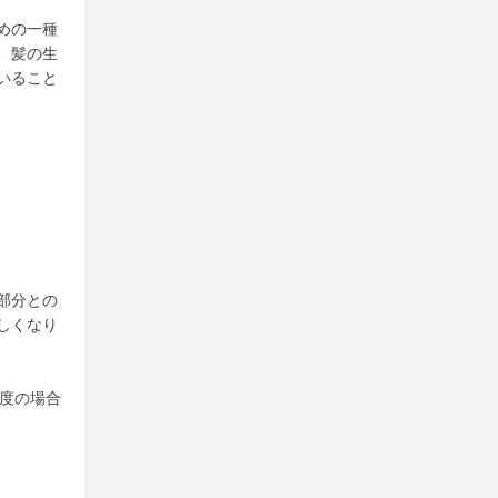
めの一種
、髪の生
いること
部分との
しくなり
程度の場合