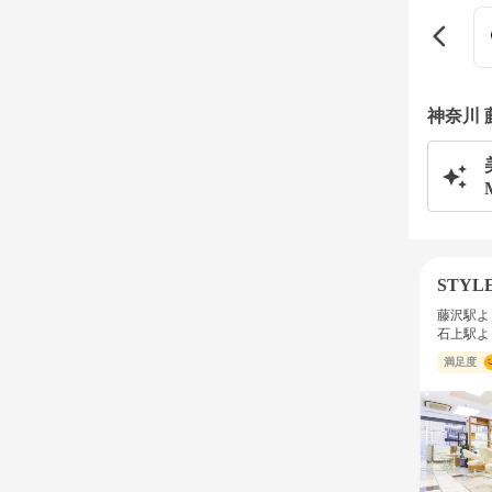
神奈川
STYL
藤沢駅よ
石上駅よ
満足度