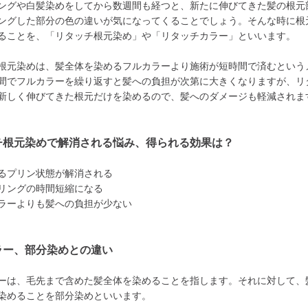
ングや白髪染めをしてから数週間も経つと、新たに伸びてきた髪の根元
ングした部分の色の違いが気になってくることでしょう。そんな時に根
ることを、「リタッチ根元染め」や「リタッチカラー」といいます。
根元染めは、髪全体を染めるフルカラーより施術が短時間で済むという
間でフルカラーを繰り返すと髪への負担が次第に大きくなりますが、リ
新しく伸びてきた根元だけを染めるので、髪へのダメージも軽減されま
チ根元染めで解消される悩み、得られる効果は？
るプリン状態が解消される
リングの時間短縮になる
ラーよりも髪への負担が少ない
ラー、部分染めとの違い
ーは、毛先まで含めた髪全体を染めることを指します。それに対して、
染めることを部分染めといいます。