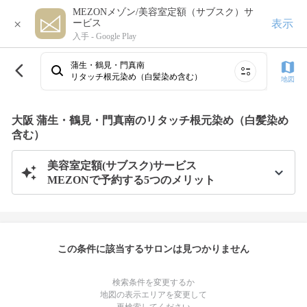
MEZONメゾン/美容室定額（サブスク）サ
×
表示
ービス
入手 -
Google Play
蒲生・鶴見・門真南
リタッチ根元染め（白髪染め含む）
地図
大阪 蒲生・鶴見・門真南のリタッチ根元染め（白髪染め
含む）
美容室定額(サブスク)サービス
MEZONで予約する5つのメリット
この条件に該当するサロンは見つかりません
検索条件を変更するか
地図の表示エリアを変更して