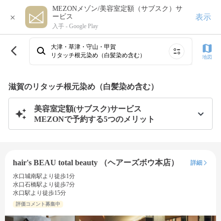
MEZONメゾン/美容室定額（サブスク）サ
×
表示
ービス
入手 -
Google Play
大津・草津・守山・甲賀
リタッチ根元染め（白髪染め含む）
地図
滋賀のリタッチ根元染め（白髪染め含む）
美容室定額(サブスク)サービス
MEZONで予約する5つのメリット
hair's BEAU total beauty （ヘアーズボウ本店）
詳細
水口城南駅より徒歩1分
水口石橋駅より徒歩7分
水口駅より徒歩15分
評価コメント募集中