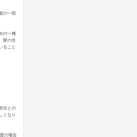
髪の一部
めの一種
、髪の生
いること
部分との
しくなり
程度の場合