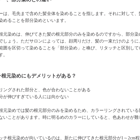
ーは、毛先まで含めた髪全体を染めることを指します。それに対して、
染めることを部分染めといいます。
根元染めは、伸びてきた髪の根元部分のみを染めるのですから、部分染
でしょう。ただサロンによっては、顔周りだけ、髪の一束だけのように
範囲を区切って染めることを「部分染め」と喚び、リタッチと区別して
す。
チ根元染めにもデメリットがある？
リングされた部分と、色が合わないことがある
分が伸びすぎている人には向かない
根元染めでは髪の根元部分のみを染めるため、カラーリングされている
ないことがあります。時に明るめのカラーにしていると、色あわせが難
ッチ根元染めが向いているのは、新たに伸びてきた根元部分が1～2cm