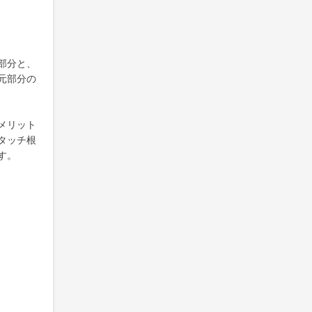
部分と、
元部分の
メリット
タッチ根
す。