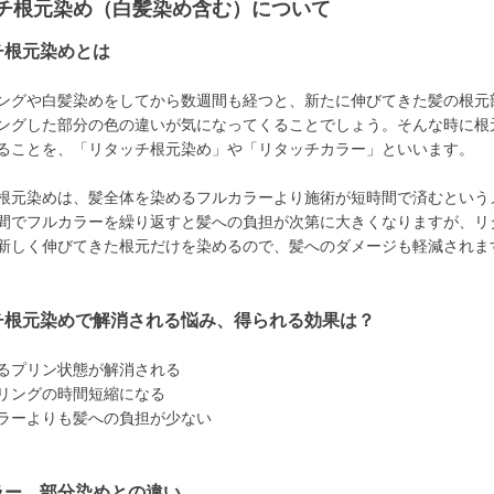
チ根元染め（白髪染め含む）について
チ根元染めとは
ングや白髪染めをしてから数週間も経つと、新たに伸びてきた髪の根元
ングした部分の色の違いが気になってくることでしょう。そんな時に根
ることを、「リタッチ根元染め」や「リタッチカラー」といいます。
根元染めは、髪全体を染めるフルカラーより施術が短時間で済むという
間でフルカラーを繰り返すと髪への負担が次第に大きくなりますが、リ
新しく伸びてきた根元だけを染めるので、髪へのダメージも軽減されま
チ根元染めで解消される悩み、得られる効果は？
るプリン状態が解消される
リングの時間短縮になる
ラーよりも髪への負担が少ない
ラー、部分染めとの違い