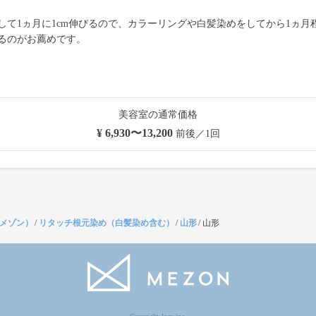
して1ヵ月に1cm伸びるので、カラーリングや白髪染めをしてから1ヵ月
るのがお薦めです。
美容室の通常価格
¥ 6,930〜13,200
前後／1回
（メゾン）
/
リタッチ根元染め（白髪染め含む）
/
山形
/
山形