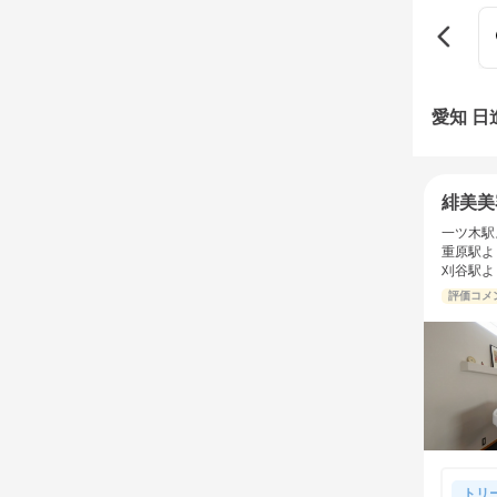
愛知 
緋美美
一ツ木駅
重原駅よ
刈谷駅よ
評価コメ
トリ