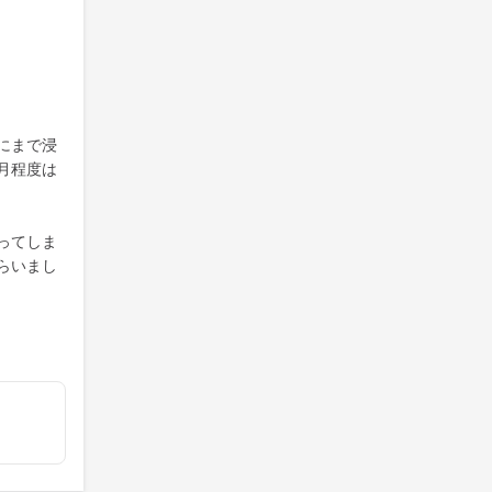
にまで浸
月程度は
ってしま
らいまし