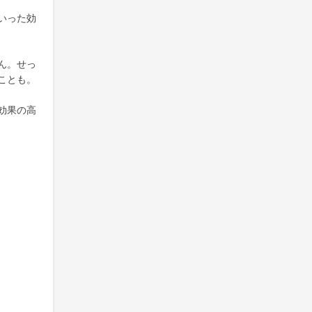
いった効
ん。せっ
ことも。
効果の高