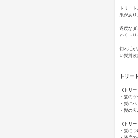
トリート
果があり
過度なダ
かくトリ
切れ毛が
い髪質改
トリー
《トリー
・髪のツ
・髪にハ
・髪の広
《トリー
・髪につ
・過度の