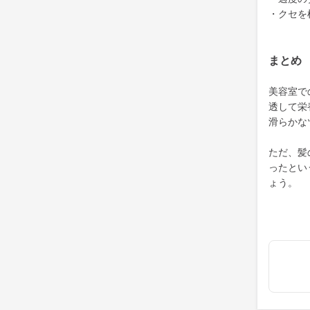
・クセを
まとめ
美容室で
透して栄
滑らかな
ただ、髪
ったとい
ょう。