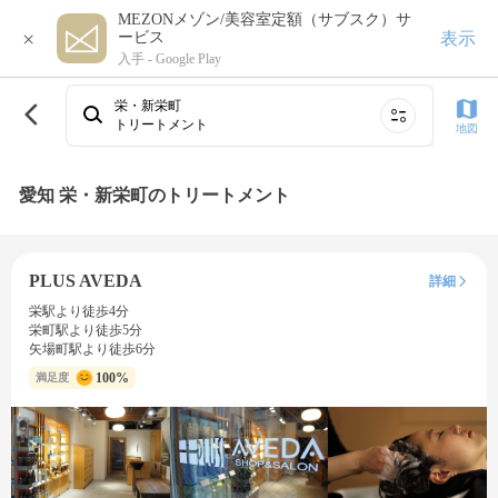
MEZONメゾン/美容室定額（サブスク）サ
×
表示
ービス
入手 -
Google Play
栄・新栄町
トリートメント
地図
愛知 栄・新栄町のトリートメント
PLUS AVEDA
詳細
栄駅より徒歩4分
栄町駅より徒歩5分
矢場町駅より徒歩6分
100%
満足度