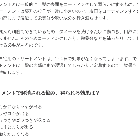
メントとは一般的に、髪の表面をコーティングして滑らかにするもの。
ートメントは薬剤の粒子が非常に小さいので、表面をコーティングする
内部にまで浸透して栄養分や潤い成分を行き渡らせます。
死んだ細胞でできているため、ダメージを受けるたびに傷つき、自然に
りません。そのためコーティングしたり、栄養分などを補ったりして、
ける必要があるのです。
自宅用のトリートメントは、1～2日で効果がなくなってしまいます。で
トメントは、髪の内部にまで浸透してしっかりと定着するので、効果も3
持続します。
トメントで解消される悩み、得られる効果は？
らかになりツヤが出る
リやコシが出る
サつきやゴワつきが収まる
にまとまりが出る
触りがよくなる