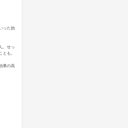
いった効
ん。せっ
ことも。
効果の高