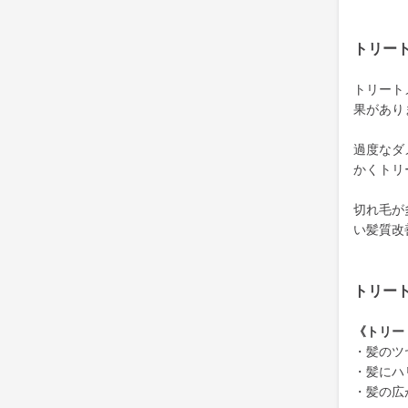
トリー
トリート
果があり
過度なダ
かくトリ
切れ毛が
い髪質改
トリー
《トリー
・髪のツ
・髪にハ
・髪の広