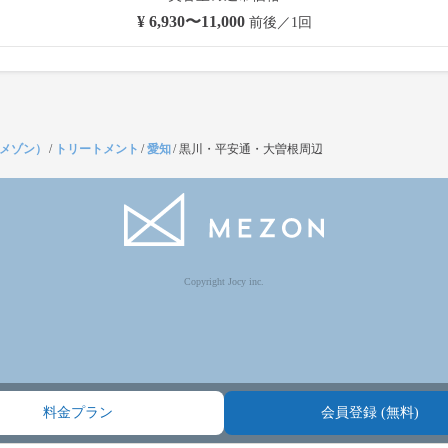
¥ 6,930〜11,000
前後／1回
（メゾン）
/
トリートメント
/
愛知
/
黒川・平安通・大曽根周辺
Copyright Jocy inc.
料金プラン
会員登録 (無料)