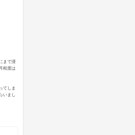
にまで浸
月程度は
ってしま
らいまし