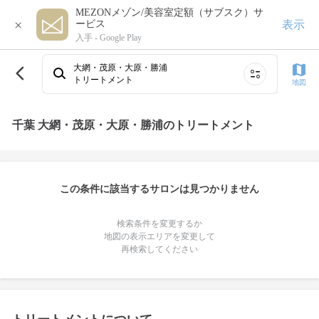
MEZONメゾン/美容室定額（サブスク）サ
×
表示
ービス
入手 -
Google Play
大網・茂原・大原・勝浦
トリートメント
地図
千葉 大網・茂原・大原・勝浦のトリートメント
この条件に該当するサロンは見つかりません
検索条件を変更するか
地図の表示エリアを変更して
再検索してください