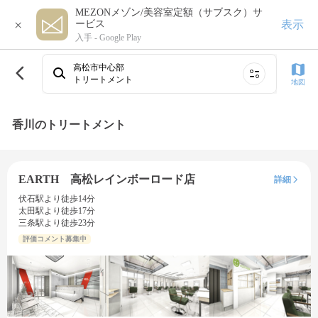
MEZONメゾン/美容室定額（サブスク）サ
×
表示
ービス
入手 -
Google Play
高松市中心部
トリートメント
地図
香川のトリートメント
EARTH 高松レインボーロード店
詳細
伏石駅より徒歩14分
太田駅より徒歩17分
三条駅より徒歩23分
評価コメント募集中