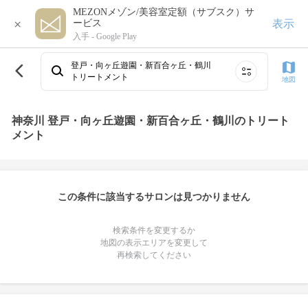
MEZONメゾン/美容室定額（サブスク）サ
×
表示
ービス
入手 -
Google Play
登戸・向ヶ丘遊園・新百合ヶ丘・鶴川
トリートメント
地図
神奈川 登戸・向ヶ丘遊園・新百合ヶ丘・鶴川のトリート
メント
この条件に該当するサロンは見つかりません
検索条件を変更するか
地図の表示エリアを変更して
再検索してください