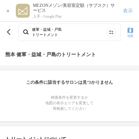
MEZONメゾン/美容室定額（サブスク）サ
×
表示
ービス
入手 -
Google Play
健軍・益城・戸島
トリートメント
地図
熊本 健軍・益城・戸島のトリートメント
この条件に該当するサロンは見つかりません
検索条件を変更するか
地図の表示エリアを変更して
再検索してください