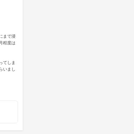
にまで浸
月程度は
ってしま
らいまし