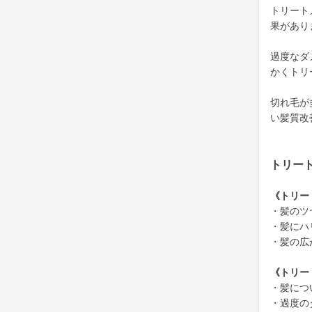
トリート
果があり
過度なダ
かくトリ
切れ毛が
い髪質改
トリー
《トリー
・髪のツ
・髪にハ
・髪の広
《トリー
・髪につ
・過度の