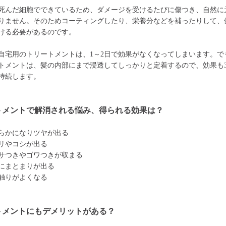
死んだ細胞でできているため、ダメージを受けるたびに傷つき、自然に
りません。そのためコーティングしたり、栄養分などを補ったりして、
ける必要があるのです。
自宅用のトリートメントは、1～2日で効果がなくなってしまいます。で
トメントは、髪の内部にまで浸透してしっかりと定着するので、効果も3
持続します。
トメントで解消される悩み、得られる効果は？
らかになりツヤが出る
リやコシが出る
サつきやゴワつきが収まる
にまとまりが出る
触りがよくなる
トメントにもデメリットがある？