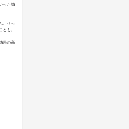
いった効
ん。せっ
ことも。
効果の高