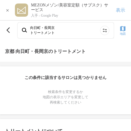
MEZONメゾン/美容室定額（サブスク）サ
×
表示
ービス
入手 -
Google Play
向日町・長岡京
トリートメント
地図
京都 向日町・長岡京のトリートメント
この条件に該当するサロンは見つかりません
検索条件を変更するか
地図の表示エリアを変更して
再検索してください