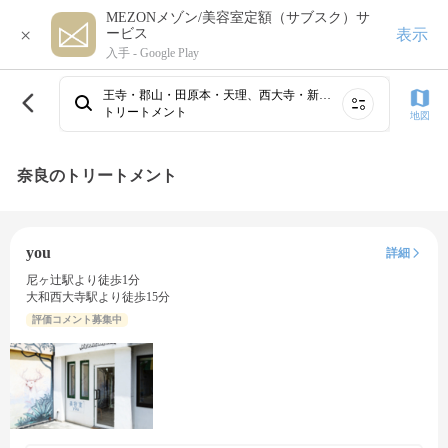
MEZONメゾン/美容室定額（サブスク）サ
×
表示
ービス
入手 -
Google Play
王寺・郡山・田原本・天理、西大寺・新大宮・奈良・高の原
トリートメント
地図
奈良のトリートメント
you
詳細
尼ヶ辻駅より徒歩1分
大和西大寺駅より徒歩15分
評価コメント募集中