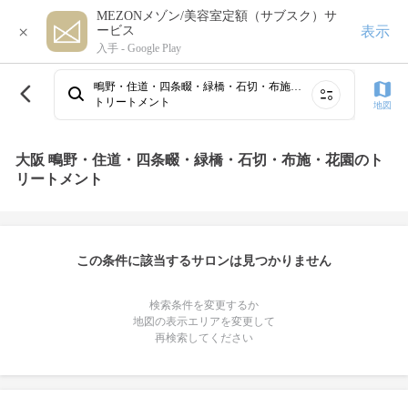
MEZONメゾン/美容室定額（サブスク）サ
×
表示
ービス
入手 -
Google Play
鴫野・住道・四条畷・緑橋・石切・布施・花園
トリートメント
地図
大阪 鴫野・住道・四条畷・緑橋・石切・布施・花園のト
リートメント
この条件に該当するサロンは見つかりません
検索条件を変更するか
地図の表示エリアを変更して
再検索してください