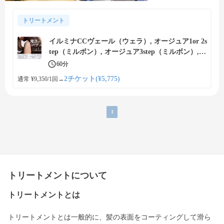
トリートメント
イルミナCCヴェール（ウェラ）, オージュア1or 2s
tep（ミルボン）, オージュア3step（ミルボン）,
オージュア4 or 5step（ミルボン）, グランドリン
60分
ケージ（ミルボン）, コタクオリア（コタ）, コタ
2チケット(¥5,775)
通常 ¥9,350/1回
→
プレミーク（コタ）のトリートメントで内側から
補修、美しい艶髪に
1
トリートメントについて
トリートメントとは
トリートメントとは一般的に、髪の表面をコーティングして滑ら