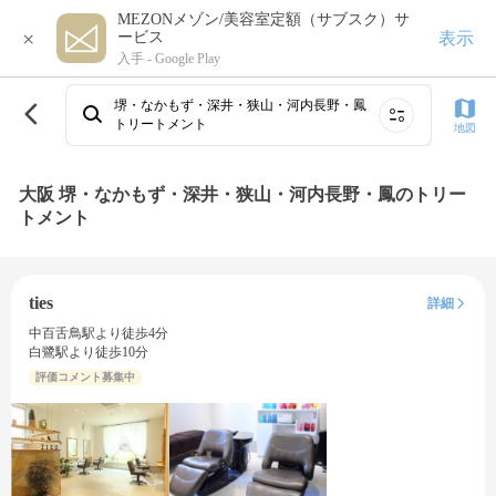
MEZONメゾン/美容室定額（サブスク）サ
×
表示
ービス
入手 -
Google Play
堺・なかもず・深井・狭山・河内長野・鳳
トリートメント
地図
大阪 堺・なかもず・深井・狭山・河内長野・鳳のトリー
トメント
ties
詳細
中百舌鳥駅より徒歩4分
白鷺駅より徒歩10分
評価コメント募集中