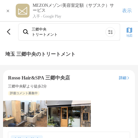
MEZONメゾン/美容室定額（サブスク）サ
×
表示
ービス
入手 -
Google Play
三郷中央
トリートメント
地図
埼玉 三郷中央のトリートメント
Rosso Hair&SPA 三郷中央店
詳細
三郷中央駅より徒歩2分
評価コメント募集中