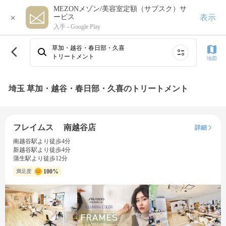
MEZONメゾン/美容室定額（サブスク）サ
×
表示
ービス
入手 -
Google Play
草加・越谷・春日部・久喜
トリートメント
地図
埼玉 草加・越谷・春日部・久喜のトリートメント
フレイムス 南越谷店
詳細
南越谷駅より徒歩4分
新越谷駅より徒歩4分
蒲生駅より徒歩12分
100%
満足度