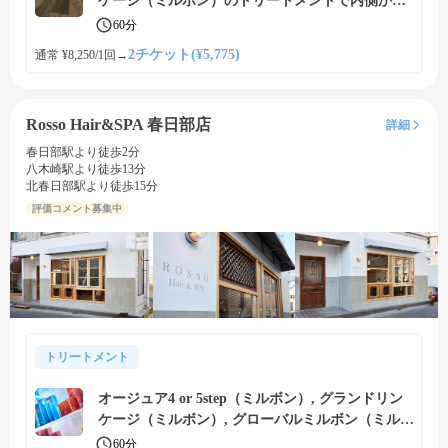
ケージ（ミルボン）のトリートメントで内側から
補修、美しい艶髪に
60分
2チケット(¥5,775)
通常 ¥8,250/1回
→
Rosso Hair&SPA 春日部店
詳細
春日部駅より徒歩2分
八木崎駅より徒歩13分
北春日部駅より徒歩15分
評価コメント募集中
トリートメント
オージュア4 or 5step（ミルボン）, グランドリン
ケージ（ミルボン）, グローバルミルボン（ミルボ
ン）のトリートメントで内側から補修、美しい艶
60分