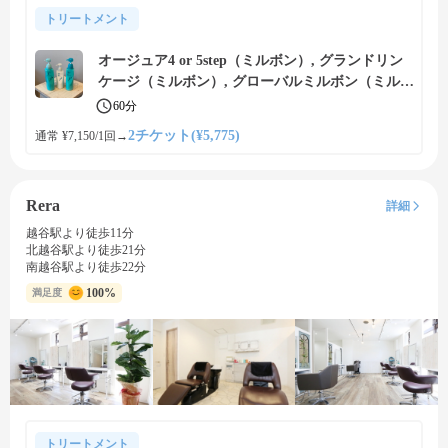
トリートメント
オージュア4 or 5step（ミルボン）, グランドリン
ケージ（ミルボン）, グローバルミルボン（ミルボ
ン）のトリートメントで内側から補修、美しい艶
60分
髪に
2チケット(¥5,775)
通常 ¥7,150/1回
→
Rera
詳細
越谷駅より徒歩11分
北越谷駅より徒歩21分
南越谷駅より徒歩22分
100%
満足度
トリートメント