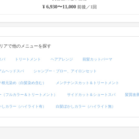
¥ 6,930〜11,000
前後／1回
リアで他のメニューを探す
スパ
トリートメント
ヘアアレンジ
前髪カットパーマ
アムヘッドスパ
シャンプー・ブロー、アイロンセット
チ根元染め（白髪染め含む）
メンテナンスカット＆トリートメント
ー（フルカラー＆トリートメント）
サイドカット＆ショートスパ
髪質改
かしカラー（ハイライト有）
白髪ぼかしカラー（ハイライト無）