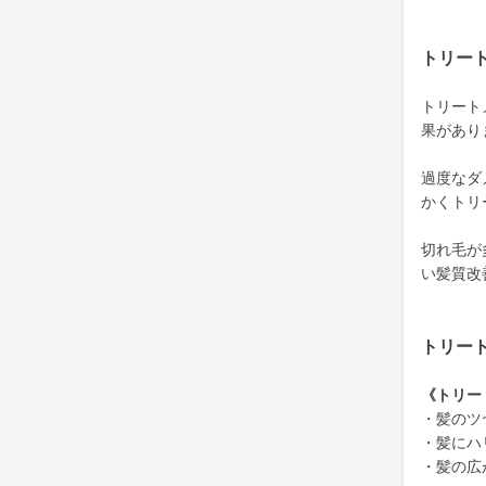
トリー
トリート
果があり
過度なダ
かくトリ
切れ毛が
い髪質改
トリー
《トリー
・髪のツ
・髪にハ
・髪の広