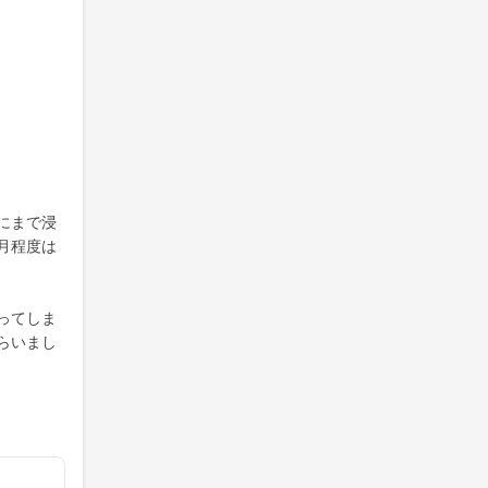
にまで浸
月程度は
ってしま
らいまし