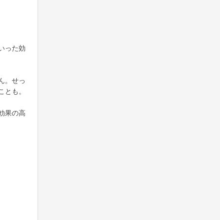
いった効
ん。せっ
ことも。
効果の高