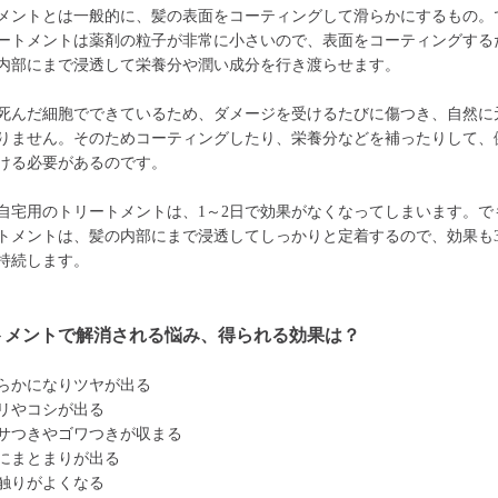
メントとは一般的に、髪の表面をコーティングして滑らかにするもの。
ートメントは薬剤の粒子が非常に小さいので、表面をコーティングする
内部にまで浸透して栄養分や潤い成分を行き渡らせます。
死んだ細胞でできているため、ダメージを受けるたびに傷つき、自然に
りません。そのためコーティングしたり、栄養分などを補ったりして、
ける必要があるのです。
自宅用のトリートメントは、1～2日で効果がなくなってしまいます。で
トメントは、髪の内部にまで浸透してしっかりと定着するので、効果も3
持続します。
トメントで解消される悩み、得られる効果は？
らかになりツヤが出る
リやコシが出る
サつきやゴワつきが収まる
にまとまりが出る
触りがよくなる