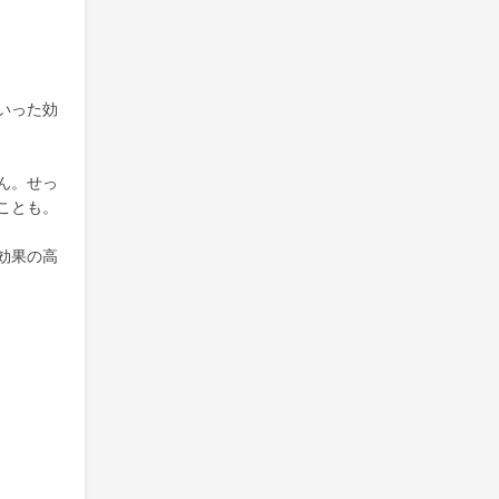
いった効
ん。せっ
ことも。
効果の高