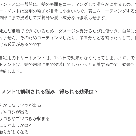
メントとは一般的に、髪の表面をコーティングして滑らかにするもの。
ートメントは薬剤の粒子が非常に小さいので、表面をコーティングする
内部にまで浸透して栄養分や潤い成分を行き渡らせます。
死んだ細胞でできているため、ダメージを受けるたびに傷つき、自然に
りません。そのためコーティングしたり、栄養分などを補ったりして、
ける必要があるのです。
自宅用のトリートメントは、1～2日で効果がなくなってしまいます。で
トメントは、髪の内部にまで浸透してしっかりと定着するので、効果も3
持続します。
トメントで解消される悩み、得られる効果は？
らかになりツヤが出る
リやコシが出る
サつきやゴワつきが収まる
にまとまりが出る
触りがよくなる