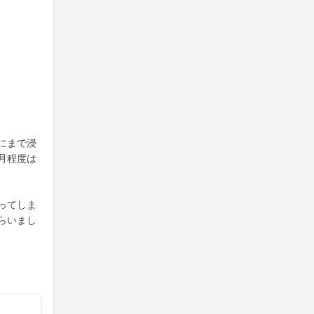
にまで浸
月程度は
ってしま
らいまし