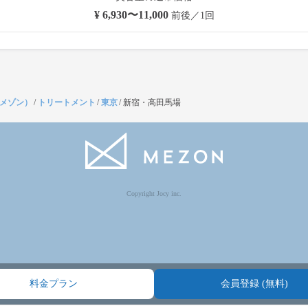
¥ 6,930〜11,000
前後／1回
（メゾン）
/
トリートメント
/
東京
/
新宿・高田馬場
Copyright Jocy inc.
料金プラン
会員登録 (無料)