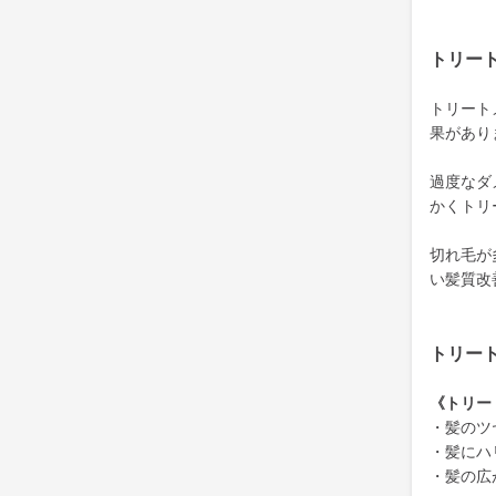
トリー
トリート
果があり
過度なダ
かくトリ
切れ毛が
い髪質改
トリー
《トリー
・髪のツ
・髪にハ
・髪の広