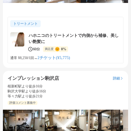
トリートメント
ハホニコのトリートメントで内側から補修、美し
い艶髪に
60分
0%
満足度
2チケット(¥5,775)
通常 ¥8,250/1回
→
インプレッション駒沢店
詳細
桜新町駅より徒歩16分
駒沢大学駅より徒歩16分
等々力駅より徒歩21分
評価コメント募集中