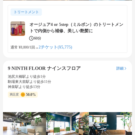
トリートメント
オージュア4 or 5step（ミルボン）のトリートメン
トで内側から補修、美しい艶髪に
60分
2チケット(¥5,775)
通常 ¥8,800/1回
→
9 NINTH FLOOR ナインスフロア
詳細
池尻大橋駅より徒歩1分
駒場東大前駅より徒歩11分
神泉駅より徒歩13分
50.0%
満足度