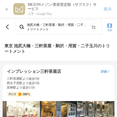
MEZONメゾン/美容室定額（サブスク）サ
×
表示
ービス
入手 -
Google Play
池尻大橋・三軒茶屋・駒沢・用賀・二子玉川
トリートメント
地図
東京 池尻大橋・三軒茶屋・駒沢・用賀・二子玉川のトリ
ートメント
インプレッション三軒茶屋店
詳細
三軒茶屋駅より徒歩3分
西太子堂駅より徒歩5分
若林駅より徒歩11分
100%
満足度