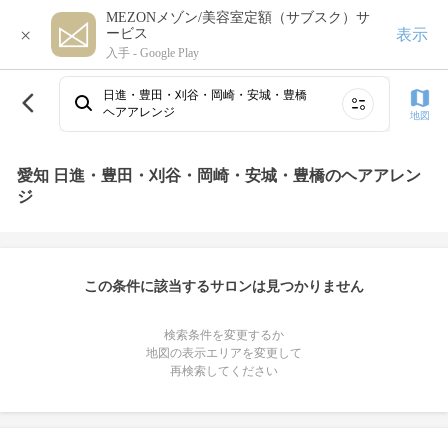
MEZONメゾン/美容室定額（サブスク）サ
×
表示
ービス
入手 -
Google Play
日進・豊田・刈谷・岡崎・安城・豊橋
ヘアアレンジ
地図
愛知 日進・豊田・刈谷・岡崎・安城・豊橋のヘアアレン
ジ
この条件に該当するサロンは見つかりません
検索条件を変更するか
地図の表示エリアを変更して
再検索してください