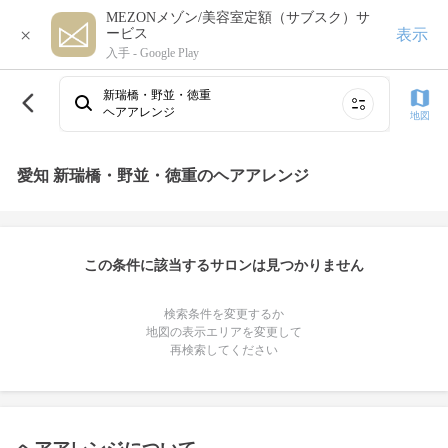
MEZONメゾン/美容室定額（サブスク）サ
×
表示
ービス
入手 -
Google Play
新瑞橋・野並・徳重
ヘアアレンジ
地図
愛知 新瑞橋・野並・徳重のヘアアレンジ
この条件に該当するサロンは見つかりません
検索条件を変更するか
地図の表示エリアを変更して
再検索してください