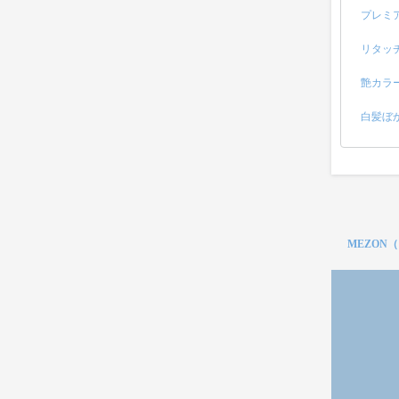
プレミ
リタッ
艶カラ
白髪ぼ
MEZON