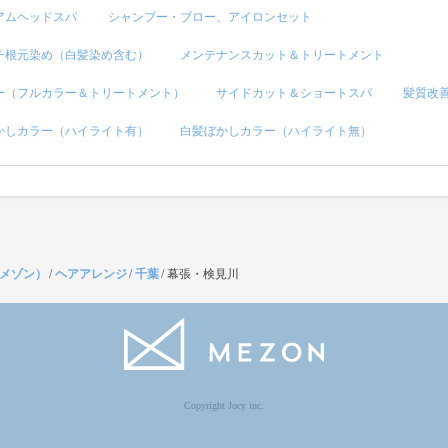
アムヘッドスパ
シャンプー・ブロー、アイロンセット
チ根元染め（白髪染め含む）
メンテナンスカット＆トリートメント
ー（フルカラー＆トリートメント）
サイドカット＆ショートスパ
髪質改
かしカラー（ハイライト有）
白髪ぼかしカラー（ハイライト無）
（メゾン）
/
ヘアアレンジ
/
千葉
/
幕張・検見川
Copyright Jocy inc.