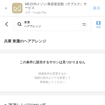
MEZONメゾン/美容室定額（サブスク）サ
×
表示
ービス
入手 -
Google Play
東灘
ヘアアレンジ
地図
兵庫 東灘のヘアアレンジ
この条件に該当するサロンは見つかりません
検索条件を変更するか
地図の表示エリアを変更して
再検索してください