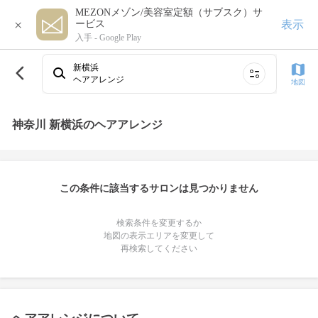
MEZONメゾン/美容室定額（サブスク）サ
×
表示
ービス
入手 -
Google Play
新横浜
ヘアアレンジ
地図
神奈川 新横浜のヘアアレンジ
この条件に該当するサロンは見つかりません
検索条件を変更するか
地図の表示エリアを変更して
再検索してください