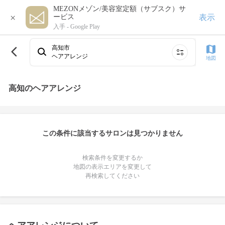
MEZONメゾン/美容室定額（サブスク）サ
×
表示
ービス
入手 -
Google Play
高知市
ヘアアレンジ
地図
高知のヘアアレンジ
この条件に該当するサロンは見つかりません
検索条件を変更するか
地図の表示エリアを変更して
再検索してください