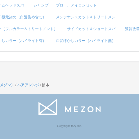
アムヘッドスパ
シャンプー・ブロー、アイロンセット
チ根元染め（白髪染め含む）
メンテナンスカット＆トリートメント
ー（フルカラー＆トリートメント）
サイドカット＆ショートスパ
髪質改
かしカラー（ハイライト有）
白髪ぼかしカラー（ハイライト無）
（メゾン）
/
ヘアアレンジ
/
熊本
Copyright Jocy inc.