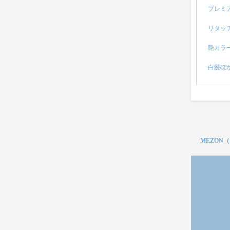
プレミ
リタッ
艶カラ
白髪ぼ
MEZON