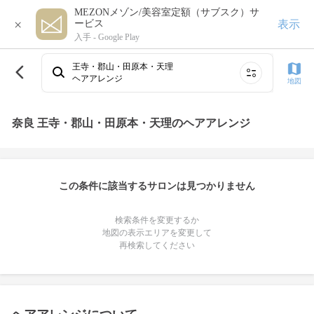
MEZONメゾン/美容室定額（サブスク）サ
×
表示
ービス
入手 -
Google Play
王寺・郡山・田原本・天理
ヘアアレンジ
地図
奈良 王寺・郡山・田原本・天理のヘアアレンジ
この条件に該当するサロンは見つかりません
検索条件を変更するか
地図の表示エリアを変更して
再検索してください